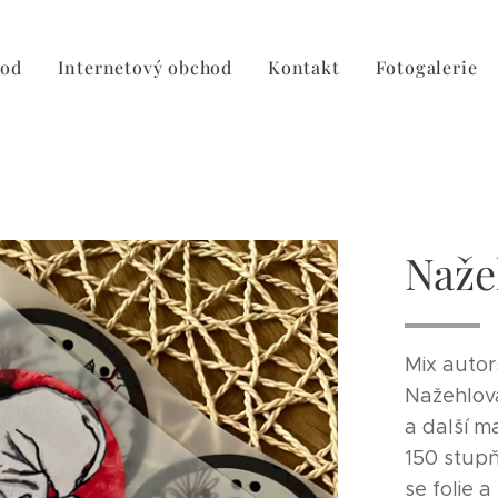
od
Internetový obchod
Kontakt
Fotogalerie
Naže
Mix autor
Nažehlova
a další m
150 stupň
se folie 