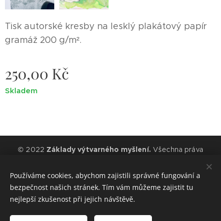
Tisk autorské kresby na lesklý plakátový papír
gramáž 200 g/m².
250,00
Kč
Skladem
© 2022
Základy výtvarného myšlení.
Všechna práva
vyhrazena.
Používáme cookies, abychom zajistili správné fungování a
Cookies
bezpečnost našich stránek. Tím vám můžeme zajistit tu
nejlepší zkušenost při jejich návštěvě.